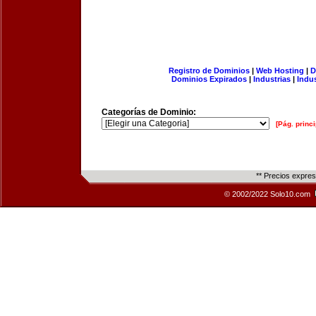
Registro de Dominios
|
Web Hosting
|
D
Dominios Expirados
|
Industrias
|
Indu
Categorías de Dominio:
[Pág. princi
** Precios expre
© 2002/2022 Solo10.com