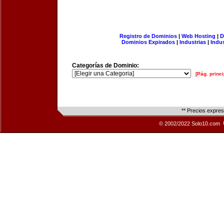
Registro de Dominios
|
Web Hosting
|
D
Dominios Expirados
|
Industrias
|
Indu
Categorías de Dominio:
[Pág. princi
** Precios expre
© 2002/2022 Solo10.com