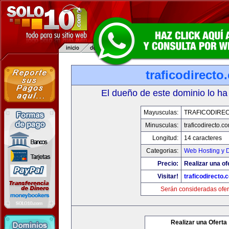
traficodirecto
El dueño de este dominio lo ha
Mayusculas:
TRAFICODIRE
Minusculas:
traficodirecto.c
Longitud:
14 caracteres
Categorias:
Web Hosting y 
Precio:
Realizar una of
Visitar!
traficodirecto.
Serán consideradas ofer
Realizar una Oferta