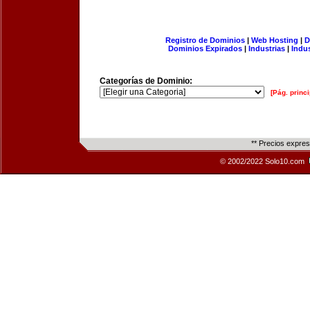
Registro de Dominios
|
Web Hosting
|
D
Dominios Expirados
|
Industrias
|
Indu
Categorías de Dominio:
[Pág. princi
** Precios expre
© 2002/2022 Solo10.com