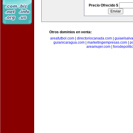
Precio Ofrecido $
Otros dominios en venta:
areafutbol.com
|
directoriocanada.com
|
guiaelsalv
guianicaragua.com
|
marketingempresas.com
|
p
areamujer.com
|
forodepoliti