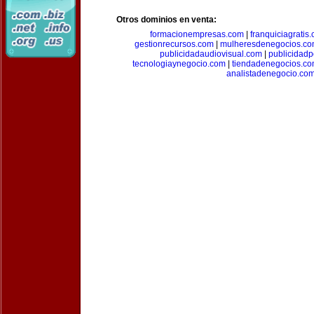
Otros dominios en venta:
formacionempresas.com
|
franquiciagratis
gestionrecursos.com
|
mulheresdenegocios.c
publicidadaudiovisual.com
|
publicidad
tecnologiaynegocio.com
|
tiendadenegocios.c
analistadenegocio.co