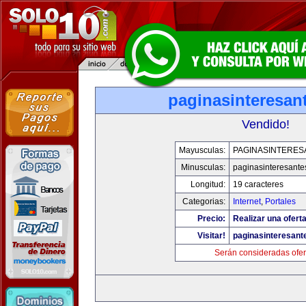
paginasinteresan
Vendido!
Mayusculas:
PAGINASINTERES
Minusculas:
paginasinteresant
Longitud:
19 caracteres
Categorias:
Internet
,
Portales
Precio:
Realizar una oferta
Visitar!
paginasinteresan
Serán consideradas ofer