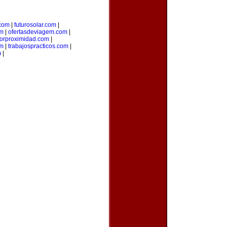
.com
|
futurosolar.com
|
om
|
ofertasdeviagem.com
|
porproximidad.com
|
om
|
trabajospracticos.com
|
m
|