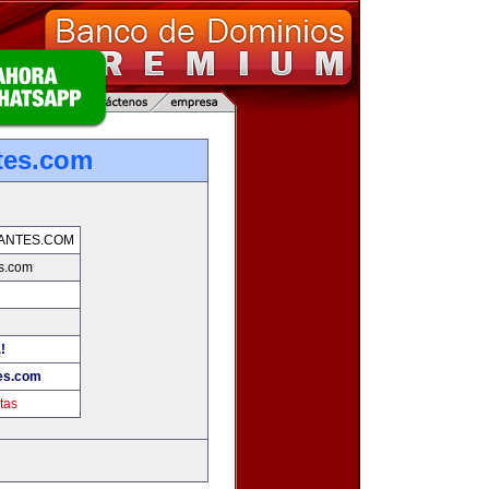
tes.com
ANTES.COM
es.com
!
tes.com
tas