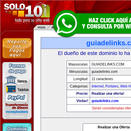
guiadelinks.
El dueño de este dominio lo ha
Mayusculas:
GUIADELINKS.COM
Minusculas:
guiadelinks.com
Longitud:
11 caracteres
Categorias:
Internet
,
Portales
,
Web Ho
Precio:
Realizar una oferta!
Visitar!
guiadelinks.com
Serán consideradas ofer
Realizar una Oferta