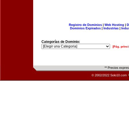
Registro de Dominios
|
Web Hosting
|
D
Dominios Expirados
|
Industrias
|
Indu
Categorías de Dominio:
[Pág. princi
** Precios expre
© 2002/2022 Solo10.com