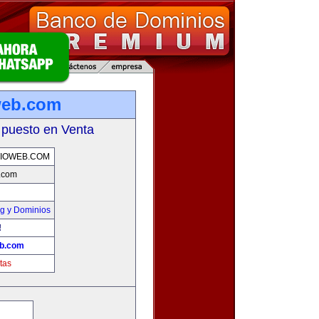
web.com
 puesto en Venta
IOWEB.COM
b.com
g y Dominios
!
eb.com
tas