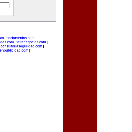
com
|
sectorventas.com
|
ades.com
|
feiranegocios.com
|
|
consultoriaseguridad.com
|
aenpublicidad.com
|